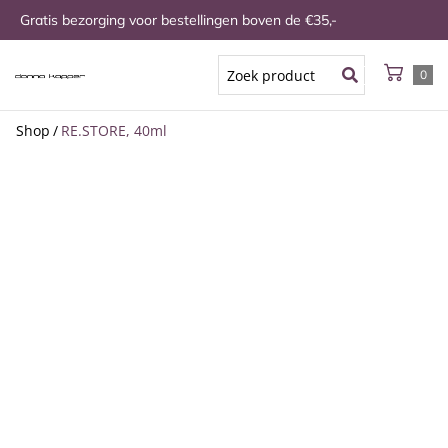
Gratis bezorging voor bestellingen boven de €35,-
0
Shop
/
RE.STORE, 40ml