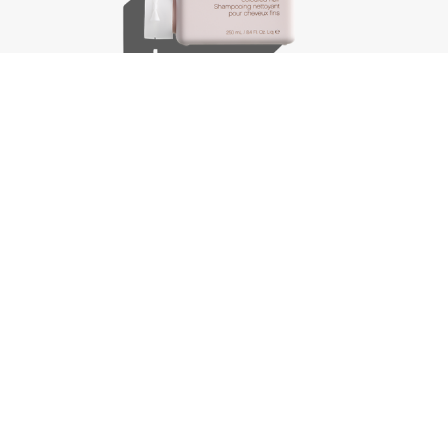
Angel.Wash, 250 ml
€
30,75
In winkelwagen
-
+