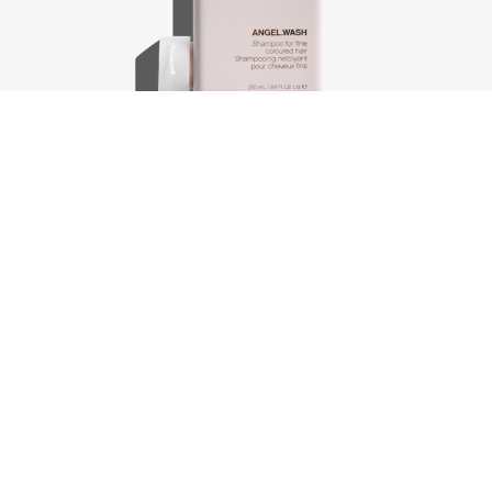
Angel.Wash, 250 ml
€
30,75
In winkelwagen
-
+